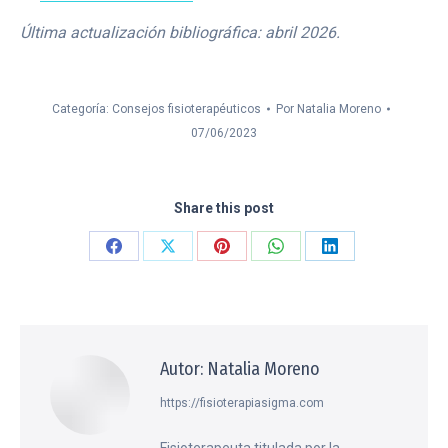
Última actualización bibliográfica: abril 2026.
Categoría:
Consejos fisioterapéuticos
Por
Natalia Moreno
07/06/2023
Share this post
Share
Share
Share
Share
Share
on
on
on
on
on
Facebook
X
Pinterest
WhatsApp
LinkedIn
Autor:
Natalia Moreno
https://fisioterapiasigma.com
Fisioterapeuta titulada por la