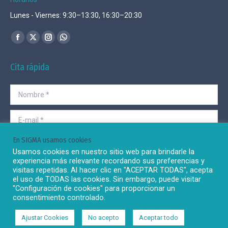
Lunes - Viernes: 9:30–13:30, 16:30–20:30
Encuéntranos en:
Facebook
X
Instagram
Whatsapp
page
page
page
page
Cita rápida
opens
opens
opens
opens
in
in
in
in
Nombre *
new
new
new
new
window
window
window
window
E-mail *
En SIGMA usamos cookies
Teléfono *
Usamos cookies en nuestro sitio web para brindarle la
experiencia más relevante recordando sus preferencias y
He leído y acepto la
Política de privacidad
de esta web.
visitas repetidas. Al hacer clic en "ACEPTAR TODAS", acepta
el uso de TODAS las cookies. Sin embargo, puede visitar
"Configuración de cookies" para proporcionar un
Enviar
consentimiento controlado.
Ajustar Cookies
No acepto
Aceptar todo