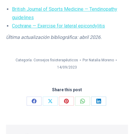
British Journal of Sports Medicine — Tendinopathy
guidelines
Cochrane — Exercise for lateral epicondylitis
Última actualización bibliográfica: abril 2026.
Categoría:
Consejos fisioterapéuticos
Por
Natalia Moreno
14/09/2023
Share this post
Share
Share
Share
Share
Share
on
on
on
on
on
Facebook
X
Pinterest
WhatsApp
LinkedIn