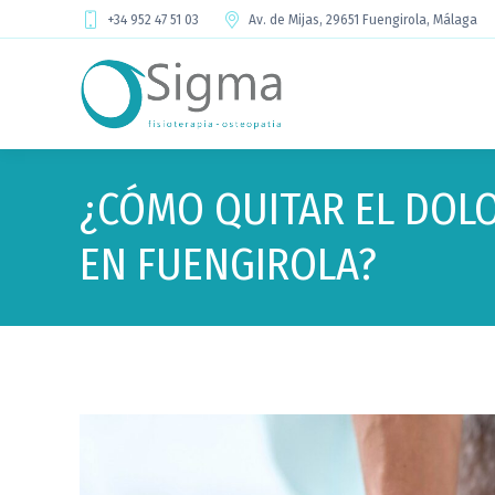
+34 952 47 51 03
Av. de Mijas, 29651 Fuengirola, Málaga
¿CÓMO QUITAR EL DOLO
EN FUENGIROLA?