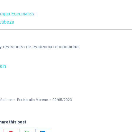
erapia Esenciales
e cabeza
 y revisiones de evidencia reconocidas:
ain
péuticos
Por
Natalia Moreno
09/05/2023
hare this post