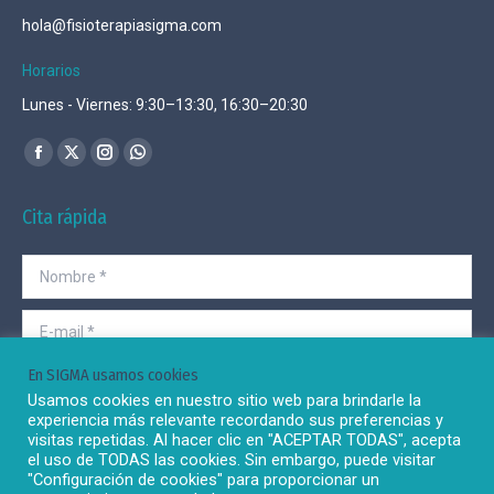
hola@fisioterapiasigma.com
Horarios
Lunes - Viernes: 9:30–13:30, 16:30–20:30
Encuéntranos en:
Facebook
X
Instagram
Whatsapp
page
page
page
page
Cita rápida
opens
opens
opens
opens
in
in
in
in
Nombre *
new
new
new
new
window
window
window
window
E-mail *
En SIGMA usamos cookies
Teléfono *
Usamos cookies en nuestro sitio web para brindarle la
experiencia más relevante recordando sus preferencias y
He leído y acepto la
Política de privacidad
de esta web.
visitas repetidas. Al hacer clic en "ACEPTAR TODAS", acepta
el uso de TODAS las cookies. Sin embargo, puede visitar
"Configuración de cookies" para proporcionar un