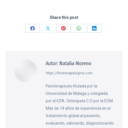
Share this post
Share
Share
Share
Share
Share
on
on
on
on
on
Facebook
X
Pinterest
WhatsApp
LinkedIn
Autor:
Natalia Moreno
https://fisioterapiasigma.com
Fisioterapeuta titulada por la
Universidad de Malaga y colegiada
por el ICFA. Osteópata C.O por la EOM.
Más de 14 años de experiencia en el
tratamiento global al paciente,
evaluando, valorando, diagnosticando